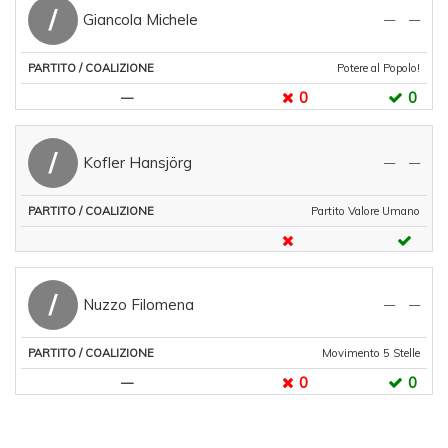
/
Giancola Michele
—
—
Potere al Popolo!
0
0
—
/
Kofler Hansjörg
—
—
Partito Valore Umano
/
Nuzzo Filomena
—
—
Movimento 5 Stelle
0
0
—