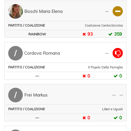
Boschi Maria Elena
—
Coalizione CentroSinistra
93
359
RAINBOW
/
Cordova Romana
—
Il Popolo Della Famiglia
0
0
—
/
Frei Markus
—
—
Liberi e Uguali
0
0
—