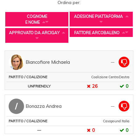
Ordina per:
COGNOME
ADESIONE PIATTAFORMA
E NOME
APPROVATO DA ARCIGAY
FATTORE ARCOBALENO
ADESIONE
Biancofiore Michaela
COGNOME
—
PIATTAFORMA
APPROVATO
E NOME
Coalizione CentroDestra
PARTITO
26
0
UNFRIENDLY
/
COALIZIONE
/
Bonazza Andrea
—
FATTORE
ARCOBALENO
Casapound Italia
0
0
—