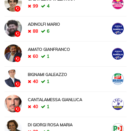
99
4
ADINOLFI MARIO
88
6
AMATO GIANFRANCO
60
1
BIGNAMI GALEAZZO
40
1
CANTALAMESSA GIANLUCA
40
1
DI GIORGI ROSA MARIA