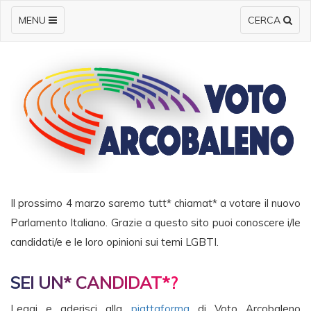
MENU
CERCA
Il prossimo 4 marzo saremo tutt* chiamat* a votare il nuovo
Parlamento Italiano. Grazie a questo sito puoi conoscere i/le
candidati/e e le loro opinioni sui temi LGBTI.
SEI UN* CANDIDAT*?
Leggi e aderisci alla
piattaforma
di Voto Arcobaleno