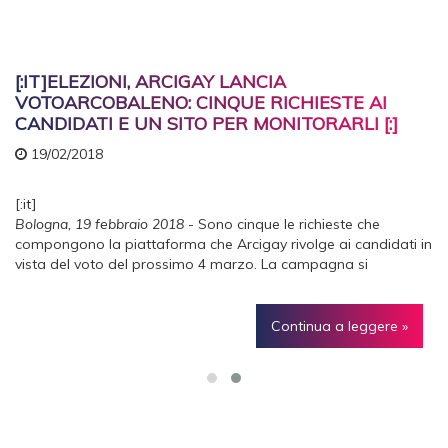
[:IT]ELEZIONI, ARCIGAY LANCIA
VOTOARCOBALENO: CINQUE RICHIESTE AI
CANDIDATI E UN SITO PER MONITORARLI [:]
19/02/2018
[:it]
[
Bologna, 19 febbraio 2018
- Sono cinque le richieste che
compongono la piattaforma che Arcigay rivolge ai candidati in
vista del voto del prossimo 4 marzo. La campagna si
chiama
Votoarcobaleno
e oltre a impegnare i candidati e le
candidate su alcuni temi, offre all'elettorato un sito web
[:]
(
www.votoarcobaleno.it
) attraverso il quale monitorare le liste
Continua a leggere »
e scovare i più "friendly" o "unfriendly". "Per la comunità lgbt -
spiega Gabriele Piazzoni, segretario nazionale di Arcigay - in
questo snodo si gioca la possibilità di tenere aperta la
[
stagione dei diritti, che durante l’ultima legislatura ha dotato
questo Paese di una legge che riconosce le unioni tra persone
e
dello stesso sesso. Come in ogni elezione, i partiti hanno già