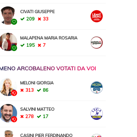
CIVATI GIUSEPPE
209
33
MALAPENA MARIA ROSARIA
195
7
 MENO ARCOBALENO VOTATI DA VOI
MELONI GIORGIA
313
86
SALVINI MATTEO
278
17
CASINI PIER FERDINANDO