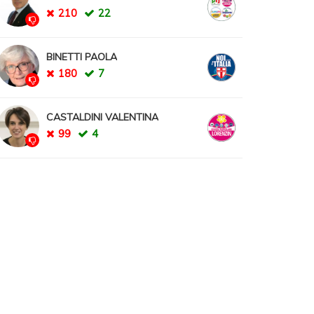
210
22
BINETTI PAOLA
180
7
CASTALDINI VALENTINA
99
4