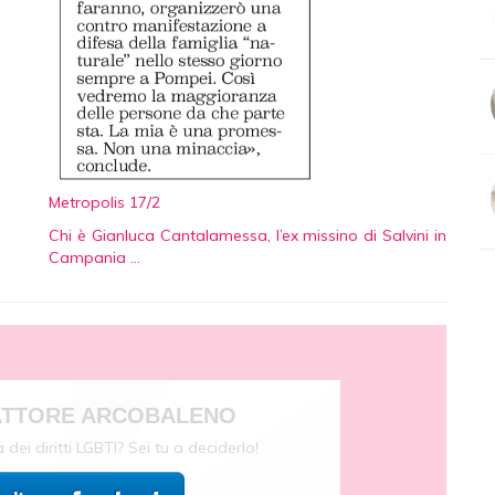
Metropolis 17/2
Chi è Gianluca Cantalamessa, l’ex missino di Salvini in
Campania …
FATTORE ARCOBALENO
dei diritti LGBTI? Sei tu a deciderlo!