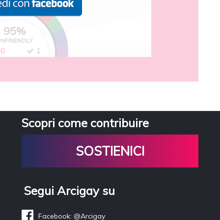
95
%
NFRIENDLY
40
1
Scopri come contribuire
SOSTIENICI
Segui Arcigay su
Facebook: @Arcigay