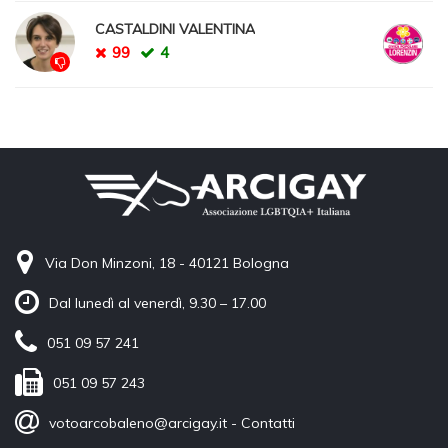
CASTALDINI VALENTINA
99
4
Via Don Minzoni, 18 - 40121 Bologna
Dal lunedì al venerdì, 9.30 – 17.00
051 09 57 241
051 09 57 243
votoarcobaleno@arcigay.it
-
Contatti