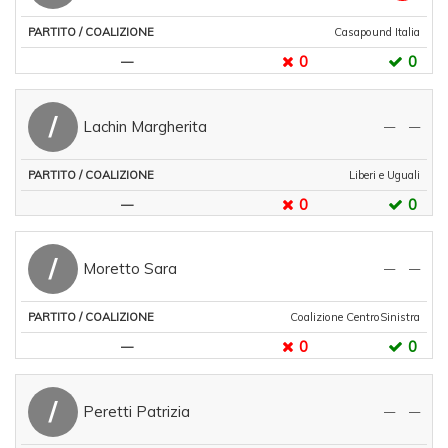
Casapound Italia
0
0
—
/
Lachin Margherita
—
—
Liberi e Uguali
0
0
—
/
Moretto Sara
—
—
Coalizione CentroSinistra
0
0
—
/
Peretti Patrizia
—
—