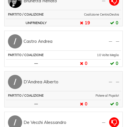
Brunetta Renato
—
Coalizione CentroDestra
19
0
UNFRIENDLY
/
Castro Andrea
—
—
10 Volte Meglio
0
0
—
/
D'Andrea Alberto
—
—
Potere al Popolo!
0
0
—
/
De Vecchi Alessandro
—