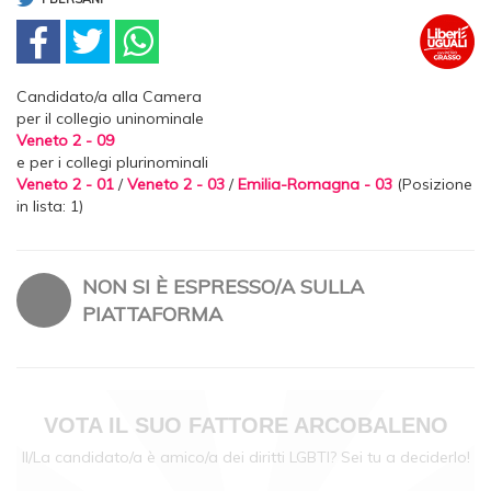
Candidato/a alla Camera
per il collegio uninominale
Veneto 2 - 09
e per i collegi plurinominali
Veneto 2 - 01
/
Veneto 2 - 03
/
Emilia-Romagna - 03
(Posizione
in lista: 1)
NON SI È ESPRESSO/A SULLA
PIATTAFORMA
VOTA IL SUO FATTORE ARCOBALENO
Il/La candidato/a è amico/a dei diritti LGBTI? Sei tu a deciderlo!