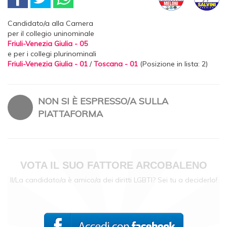
Candidato/a alla Camera
per il collegio uninominale
Friuli-Venezia Giulia - 05
e per i collegi plurinominali
Friuli-Venezia Giulia - 01
/
Toscana - 01
(Posizione in lista: 2)
NON SI È ESPRESSO/A SULLA
PIATTAFORMA
VOTA IL SUO FATTORE ARCOBALENO
Il/La candidato/a è amico/a dei diritti LGBTI? Sei tu a deciderlo!