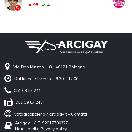
99
4
Via Don Minzoni, 18 - 40121 Bologna
Dal lunedì al venerdì, 9.30 – 17.00
051 09 57 241
051 09 57 243
votoarcobaleno@arcigay.it
-
Contatti
Arcigay - C.F. 92017780377
Note legali e Privacy policy